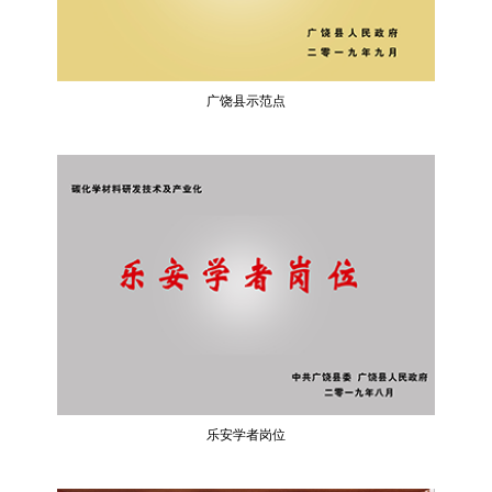
广饶县示范点
乐安学者岗位